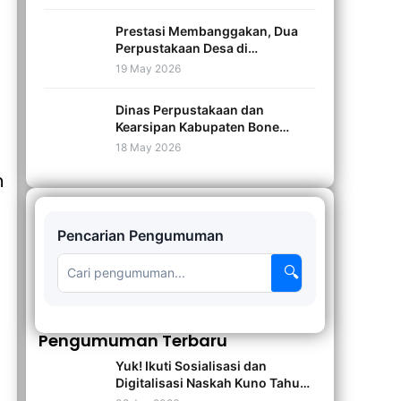
Advokasi Akreditasi
Perpustakaan Tahun 2026
Prestasi Membanggakan, Dua
Perpustakaan Desa di
Kabupaten Bone Raih
19 May 2026
Penghargaan dari Perpusnas RI
pada Pelaporan SIM
Dinas Perpustakaan dan
Transformasi Caturwulan I
Kearsipan Kabupaten Bone
Tahun 2026
Melaksanakan Upacara
18 May 2026
Peringatan HUT Perpusnas RI
n
ke-46 dan Hari Buku Tahun 2026
Pencarian Pengumuman
🔍
Pengumuman Terbaru
Yuk! Ikuti Sosialisasi dan
Digitalisasi Naskah Kuno Tahun
2026 Bersama Dinas