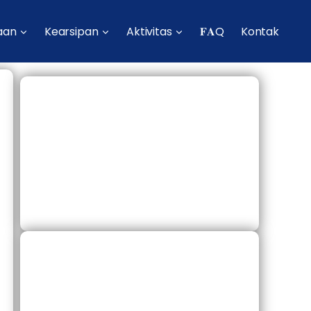
aan
Kearsipan
Aktivitas
𝐅𝐀Q
Kontak