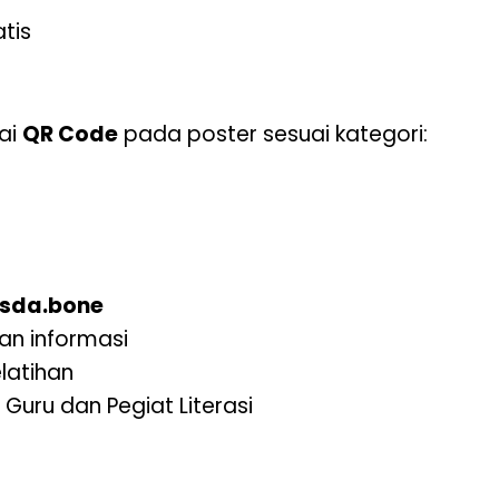
tis
ai
QR Code
pada poster sesuai kategori:
sda.bone
 dan informasi
latihan
Guru dan Pegiat Literasi