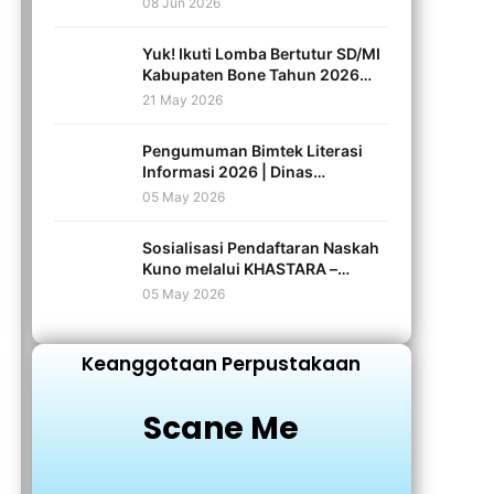
08 Jun 2026
Perpustakaan dan Kearsipan
Kabupaten Bone
Yuk! Ikuti Lomba Bertutur SD/MI
Kabupaten Bone Tahun 2026
Bersama Dinas Perpustakaan
21 May 2026
dan Kearsipan Bone!
Pengumuman Bimtek Literasi
Informasi 2026 | Dinas
Perpustakaan dan Kearsipan
05 May 2026
Kabupaten Bone
Sosialisasi Pendaftaran Naskah
Kuno melalui KHASTARA –
Perpustakaan Nasional RI
05 May 2026
Keanggotaan Perpustakaan
Scane Me