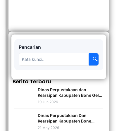
Pencarian
🔍
Berita Terbaru
Dinas Perpustakaan dan
Kearsipan Kabupaten Bone Gelar
Sosialisasi dan Digitalisasi
19 Jun 2026
Naskah Kuno Tahun 2026
Dinas Perpustakaan Dan
Kearsipan Kabupaten Bone
Menggelar Sosialisasi dan
21 May 2026