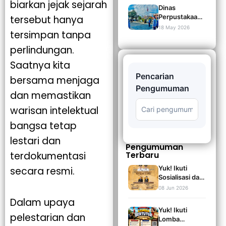
Desa di
biarkan jejak sejarah
Perpustakaan
Dinas
Kabupaten
Tahun 2026
Perpustakaan
tersebut hanya
Bone Raih
dan Kearsipan
18 May 2026
Penghargaan
tersimpan tanpa
Kabupaten
dari Perpusnas
Bone
RI pada
perlindungan.
Melaksanakan
Pelaporan SIM
Upacara
Saatnya kita
Transformasi
Peringatan
Caturwulan I
Pencarian
bersama menjaga
HUT
Tahun 2026
Pengumuman
Perpusnas RI
dan memastikan
ke-46 dan Hari
Buku Tahun
🔍
warisan intelektual
2026
bangsa tetap
lestari dan
Pengumuman
Terbaru
terdokumentasi
Yuk! Ikuti
secara resmi.
Sosialisasi dan
Digitalisasi
08 Jun 2026
Naskah Kuno
Dalam upaya
Tahun 2026
Yuk! Ikuti
Bersama Dinas
pelestarian dan
Lomba
Perpustakaan