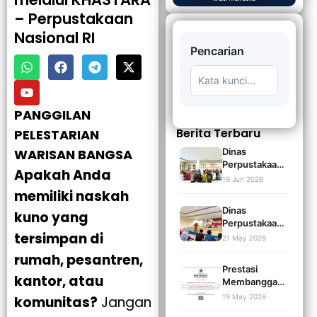
– Perpustakaan
Nasional RI
Pencarian
🔍
PANGGILAN
Berita Terbaru
PELESTARIAN
Dinas
WARISAN BANGSA
Perpustakaan
Apakah Anda
dan Kearsipan
19 Jun 2026
Kabupaten
memiliki naskah
Bone Gelar
Dinas
kuno yang
Sosialisasi dan
Perpustakaan
Digitalisasi
tersimpan di
Dan Kearsipan
21 May 2026
Naskah Kuno
Kabupaten
Tahun 2026
rumah, pesantren,
Bone
Prestasi
Menggelar
kantor, atau
Membanggaka
Sosialisasi dan
n, Dua
19 May 2026
komunitas?
Jangan
Advokasi
Perpustakaan
Akreditasi