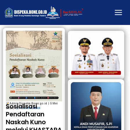
Admin Dispeka.Bone.go.id | 5 Mei
Sosialisasi
2026 |
PENGUMUMAN
Pendaftaran
Naskah Kuno
melalui KHASTARA