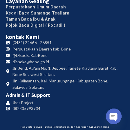
Layanan Gedung
Perpustakaan Umum Daerah
Kedai Baca Sumange Teallara
Taman Baca Ibu & Anak
Pojok Baca Digital ( Pocadi )
kontak Kami
(0481) 22666 - 26851
Perpustakaan Daerah kab. Bone
@DispekaKabBone
dispeka@bone.go.id
Jln Jend. A.Yani No. 1, Jeppee, Tanete Riattang Barat Kab.
Bone Sulawesi Selatan.
Jln Kalimantan, Kel. Manurungnge, Kabupaten Bone,
Sulawesi Selatan.
Admin & IT Support
Jhoz Project
082335993934
Hak Cipta © 2026 • Dinas Perpustakaan dan Kearsipan Kabupaten Bone