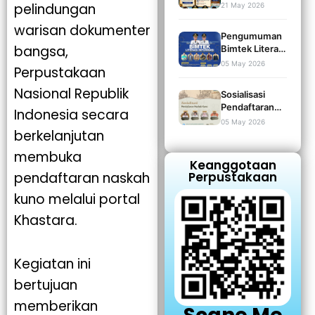
Bertutur SD/MI
pelindungan
21 May 2026
dan Kearsipan
Kabupaten
Kabupaten
warisan dokumenter
Bone Tahun
Bone
Pengumuman
2026 Bersama
bangsa,
Bimtek Literasi
Dinas
Informasi
05 May 2026
Perpustakaan
Perpustakaan
2026 | Dinas
dan Kearsipan
Perpustakaan
Nasional Republik
Bone!
Sosialisasi
dan Kearsipan
Pendaftaran
Indonesia secara
Kabupaten
Naskah Kuno
05 May 2026
Bone
melalui
berkelanjutan
KHASTARA –
membuka
Perpustakaan
Keanggotaan
Nasional RI
Perpustakaan
pendaftaran naskah
kuno melalui portal
Khastara.
Kegiatan ini
bertujuan
memberikan