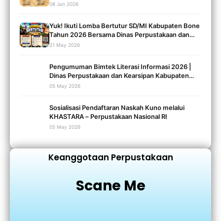
Kearsipan Kabupaten Bone
08 Jun 2026
Yuk! Ikuti Lomba Bertutur SD/MI Kabupaten Bone
Tahun 2026 Bersama Dinas Perpustakaan dan
Kearsipan Bone!
21 May 2026
Pengumuman Bimtek Literasi Informasi 2026 |
Dinas Perpustakaan dan Kearsipan Kabupaten
Bone
05 May 2026
Sosialisasi Pendaftaran Naskah Kuno melalui
KHASTARA – Perpustakaan Nasional RI
05 May 2026
Keanggotaan Perpustakaan
Scane Me