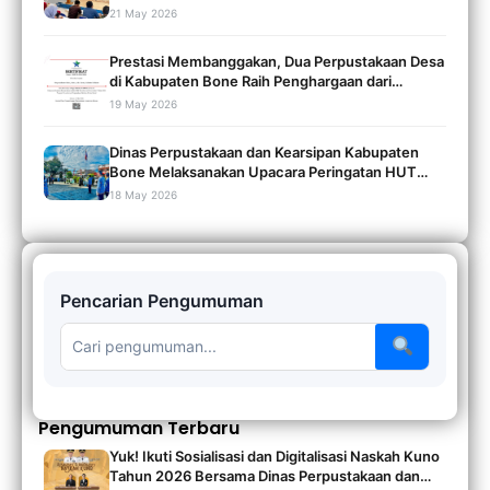
Akreditasi Perpustakaan Tahun 2026
21 May 2026
Prestasi Membanggakan, Dua Perpustakaan Desa
di Kabupaten Bone Raih Penghargaan dari
Perpusnas RI pada Pelaporan SIM Transformasi
19 May 2026
Caturwulan I Tahun 2026
Dinas Perpustakaan dan Kearsipan Kabupaten
Bone Melaksanakan Upacara Peringatan HUT
Perpusnas RI ke-46 dan Hari Buku Tahun 2026
18 May 2026
Pencarian Pengumuman
Pengumuman Terbaru
Yuk! Ikuti Sosialisasi dan Digitalisasi Naskah Kuno
Tahun 2026 Bersama Dinas Perpustakaan dan